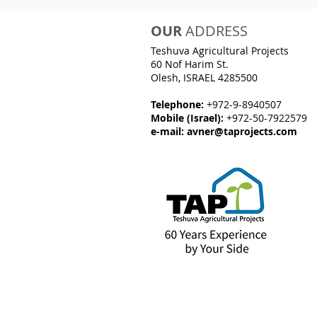
OUR
ADDRESS
Teshuva Agricultural Projects
60 Nof Harim St.
Olesh, ISRAEL 4285500
Telephone:
+972-9-8940507
Mobile (Israel):
+972-50-7922579
e-mail:
avner@taprojects.com